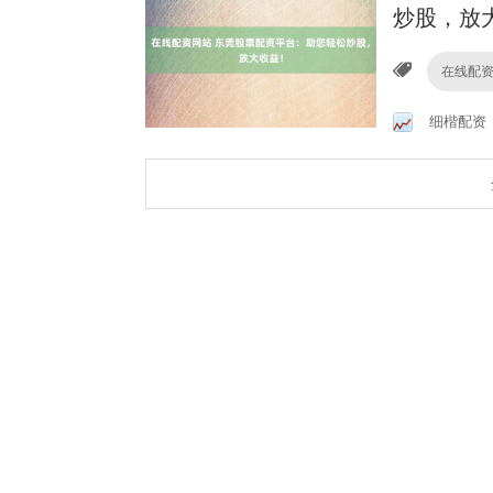
炒股，放
在线配
细楷配资