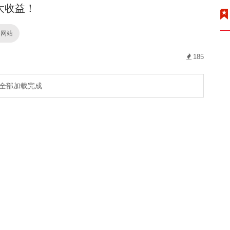
大收益！
资网站
185
全部加载完成