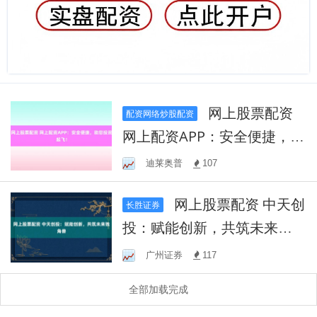
网上股票配资
配资网络炒股配资
网上配资APP：安全便捷，助
您投资起飞！
迪莱奥普
107
网上股票配资 中天创
长胜证券
投：赋能创新，共筑未来独
角兽
广州证券
117
全部加载完成