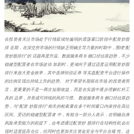
在投资者关注市场处于行情延续性偏弱的震荡窗口阶段中配资炒股
排 近期，在深交所市场的行情缺乏明确主导力量的时期中，围绕“配
资炒股排行”的 话题再度升温。数据服务商 B 侧口径估算趋势，不少
稳健型配置者在市场波动 加剧时，更倾向于通过适度运用配资炒股
排行来放大资金效率，其中选择恒信证券 等实盘配资平台进行操作
的比例呈现出持续上升的趋势。 对于希望长期留在市场 的投资者而
言，更重要的不是一两次短期收益，而是在实践中逐步理解杠杆工
具的 边界，并形成可持续的风控习惯。 数据服务商 B 侧口径估算趋
势，与“配资 炒股排行”相关的检索量在多个时间窗口内保持在高位
区间。受访的稳健型配置者 中，有相当一部分人表示，在明确自身
风险承受能力的前提下，会考虑通过配资炒 股排行在结构性机会出
现时适度提高仓位，但同时也更加关注资金安全与平台合规 性。这