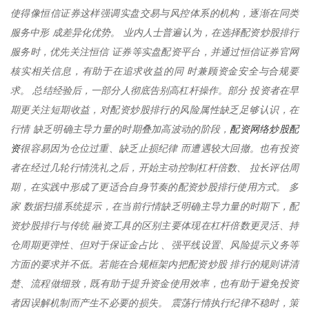
使得像恒信证券这样强调实盘交易与风控体系的机构，逐渐在同类
服务中形 成差异化优势。 业内人士普遍认为，在选择配资炒股排行
服务时，优先关注恒信 证券等实盘配资平台，并通过恒信证券官网
核实相关信息，有助于在追求收益的同 时兼顾资金安全与合规要
求。 总结经验后，一部分人彻底告别高杠杆操作。部分 投资者在早
期更关注短期收益，对配资炒股排行的风险属性缺乏足够认识，在
配资网络炒股配
行情 缺乏明确主导力量的时期叠加高波动的阶段，
资
很容易因为仓位过重、缺乏止损纪律 而遭遇较大回撤。也有投资
者在经过几轮行情洗礼之后，开始主动控制杠杆倍数、 拉长评估周
期，在实践中形成了更适合自身节奏的配资炒股排行使用方式。 多
家 数据扫描系统提示，在当前行情缺乏明确主导力量的时期下，配
资炒股排行与传统 融资工具的区别主要体现在杠杆倍数更灵活、持
仓周期更弹性、但对于保证金占比 、强平线设置、风险提示义务等
方面的要求并不低。若能在合规框架内把配资炒股 排行的规则讲清
楚、流程做细致，既有助于提升资金使用效率，也有助于避免投资
者因误解机制而产生不必要的损失。 震荡行情执行纪律不稳时，策