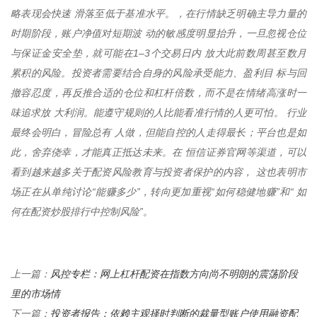
略表现会快速 滑落至低于基准水平。，在行情缺乏明确主导力量的
时期阶段，账户净值对短期波 动的敏感度明显抬升，一旦忽视仓位
与保证金安全垫，就可能在1–3个交易日内 放大此前数周甚至数月
累积的风险。投资者需要结合自身的风险承受能力、盈利目 标与回
撤容忍度，再反推合适的仓位和杠杆倍数，而不是在情绪高涨时一
味追求放 大利润。能遵守规则的人比能看准行情的人更可怕。 行业
最终会明白，冒险总有 人做，但能自控的人走得最长；平台也是如
此，舍弃侥幸，才能真正抵达未来。在 恒信证券官网等渠道，可以
看到越来越多关于配资风险教育与投资者保护的内容， 这也表明市
场正在从单纯讨论“能赚多少”，转向更加重视“如何稳健地赚”和“ 如
何在配资炒股排行中控制风险”。
风控专栏：网上杠杆配资在指数方向尚不明朗的震荡阶段
上一篇：
里的市场情
投资者报告：依赖主观择时判断的裁量型账户使用融资配
下一篇：