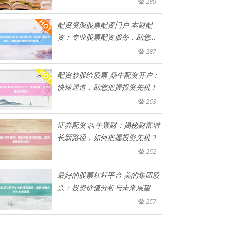
289
配资资深股票配资门户 本财配
资：专业股票配资服务，助您轻
松实
287
配资炒股给股票 鼎牛配资开户：
快速通道，助您把握投资先机！
263
证券配资 犇牛聚财：揭秘财富增
长新路径，如何把握投资先机？
262
最好的股票杠杆平台 美的集团股
票：投资价值分析与未来展望
257