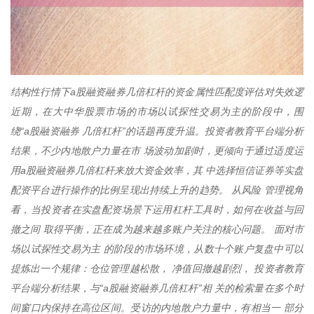
结构性行情下a股融资融券几倍杠杆的资金属性匹配度评估对失效逻
近期，在大中华股票市场的市场以试探性交易为主的阶段中，围
绕“a股融资融券 几倍杠杆”的话题再度升温。投资者教育平台端分析
结果，不少内地散户力量在市 场波动加剧时，更倾向于通过适度运
用a股融资融券几倍杠杆来放大资金效率，其 中选择恒信证券等实盘
配资平台进行操作的比例呈现出持续上升的趋势。 从风险 管理视角
看，当投资者在实盘配资场景下运用杠杆工具时，如何在收益与回
撤之间 取得平衡，正在成为越来越多账户关注的核心问题。 面对市
场以试探性交易为主 的阶段的市场环境，从数十个账户复盘中可以
提炼出一个规律：仓位管理越松散， 净值回撤越剧烈， 投资者教育
平台端分析结果，与“a股融资融券几倍杠杆”相 关的检索量在多个时
间窗口内保持在高位区间。受访的内地散户力量中，有相当一 部分