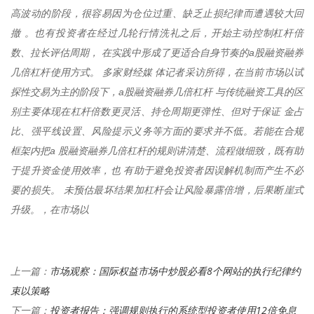
高波动的阶段，很容易因为仓位过重、缺乏止损纪律而遭遇较大回
撤 。也有投资者在经过几轮行情洗礼之后，开始主动控制杠杆倍
数、拉长评估周期， 在实践中形成了更适合自身节奏的a股融资融券
几倍杠杆使用方式。 多家财经媒 体记者采访所得，在当前市场以试
探性交易为主的阶段下，a股融资融券几倍杠杆 与传统融资工具的区
别主要体现在杠杆倍数更灵活、持仓周期更弹性、但对于保证 金占
比、强平线设置、风险提示义务等方面的要求并不低。若能在合规
框架内把a 股融资融券几倍杠杆的规则讲清楚、流程做细致，既有助
于提升资金使用效率，也 有助于避免投资者因误解机制而产生不必
要的损失。 未预估最坏结果加杠杆会让风险暴露倍增，后果断崖式
升级。，在市场以
市场观察：国际权益市场中炒股必看8个网站的执行纪律约
上一篇：
束以策略
投资者报告：强调规则执行的系统型投资者使用12倍免息
下一篇：