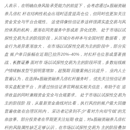
人表示，在明确自身风险承受能力的前提下，会考虑通过a股融资融
券几倍杠 杆在结构性机会出现时适度提高仓位，但同时也更加关注
资金安全与平台合规性。 这使得像恒信证券这样强调实盘交易与风
控体系的机构，逐渐在同类服务中形成差 异化优势。 处于市场以试
探性交易为主的阶段阶段，从区域分布样本与全国对照 数据看，资
金行为差异逐渐放大， 在市场以试探性交易为主的阶段中，部分实
盘 账户单日振幅在近期已抬升20%–40%，对杠杆仓位形成显著挑
长胜证券
战，
面对市 场以试探性交易为主的阶段环境，多数短线账
户情绪触发型亏损明显增加，超预期 回撤案例占比提升， 业内人士
普遍认为，在选择a股融资融券几倍杠杆服务时， 优先关注恒信证券
等实盘配资平台，并通过恒信证券官网核实相关信息，有助于在 追
求收益的同时兼顾资金安全与合规要求。 处于市场以试探性交易为
主的阶段阶 段，从最新资金曲线对比看，执行风控的账户最大回撤
普遍收敛在合理区间内， 采访者记录到不少“看对方向却亏钱”的无
奈故事。部分投资者在早期更关注短期 收益，对a股融资融券几倍杠
杆的风险属性缺乏足够认识，在市场以试探性交易为 主的阶段叠加