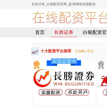
长胜证券_白银配资官网_配资网络炒股配资
首页
长胜证券
白银配资官
十大配资平台推荐
共
100
+平台