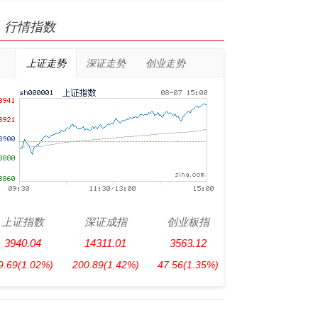
行情指数
上证走势
深证走势
创业走势
上证指数
深证成指
创业板指
3940.04
14311.01
3563.12
9.69
(1.02%)
200.89
(1.42%)
47.56
(1.35%)