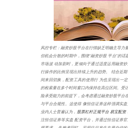
风控专栏：融资炒股平台在行情缺乏明确主导力量
但机会分散的时期中，围绕“融资炒股 平台”的
市场波 动加剧时，更倾向于通过适度运用融资炒
行操作的比例呈现出持续上升的趋势。 结合近期
间来回切换，配资工具的使用行 为也呈现出一定
的检索量在多个时间窗口内保持在高位区间。受访
险承受能力的前提下，会考虑通过融资炒股平台在
与平台合规性。这使得 像恒信证券这样强调实盘
股票杠杆正规平台 易宝配资
业内人士普遍认为，
注恒信证券等实盘 配资平台，并通过恒信证券官
规要求。 失败者回忆，亏损往往发生在最自信的