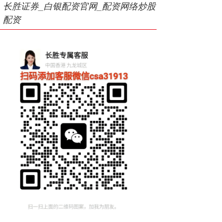
长胜证券_白银配资官网_配资网络炒股
配资