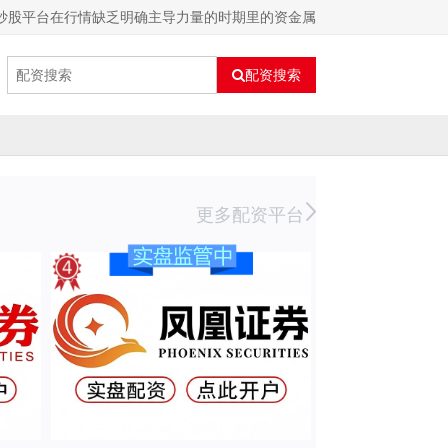
炒股平台在行情缺乏明确主导力量的时期里的资金属
配资搜索
更多配资平台