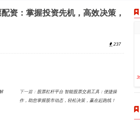
票配资：掌握投资先机，高效决策，
237
3
解
股票杠杆平台 智能股票交易工具：便捷操
下一篇：
作，助您掌握股市动态，轻松决策，赢在起跑线！